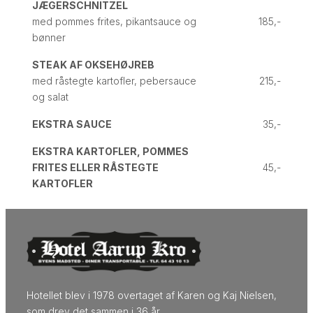
JÆGERSCHNITZEL
med pommes frites, pikantsauce og
185,-
bønner
STEAK AF OKSEHØJREB
med råstegte kartofler, pebersauce
215,-
og salat
EKSTRA SAUCE
35,-
EKSTRA KARTOFLER, POMMES
FRITES ELLER RÅSTEGTE
45,-
KARTOFLER
Hotellet blev i 1978 overtaget af Karen og Kaj Nielsen,
som drev det sammen i 36 år.