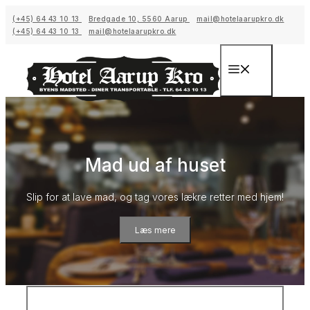
Hop
(+45) 64 43 10 13
Bredgade 10, 5560 Aarup
mail@hotelaarupkro.dk
til
(+45) 64 43 10 13
mail@hotelaarupkro.dk
indhold
Menu
Mad ud af huset
​​Slip for at lave mad, og tag vores lækre retter med hjem!
Læs mere