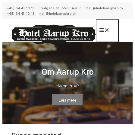
Hop
(+45) 64 43 10 13
Bredgade 10, 5560 Aarup
mail@hotelaarupkro.dk
til
(+45) 64 43 10 13
mail@hotelaarupkro.dk
indhold
Menu
Om Aarup Kro
Hvem er vi?
Læs mere