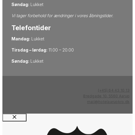
Søndag:
Lukket
Vi tager forbehold for ​ændringer i vores åbningstider.
Telefontider
Mandag:
Lukket
Tirsdag – lørdag:
11.00 – 20.00
Søndag:
Lukket
(+45) 64 43 10 13
Bredgade 10, 5560 Aarup
mail@hotelaarupkro.dk
Luk