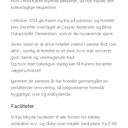
hvor i mod Karen styrede køkkenet, da hun havde den
kokkefaglige ekspertise.
​I oktober 2014 gik Karen og Kaj på pension, og hotellet
blev herefter overtaget af Casper Andersen og Birna
Oskarsdottir Clementsen, som er de nuværende ejere.
​Vores vision er at drive hotellet videre i samme ånd som
altid – nemlig at hotellet er et sted, hvor man serverer
god, dansk og velsmagende mad.
​Og hvor man naturligvis stadig kan få Karens berømte
Jægerschnitzel!
​Igennem de seneste år har hotellet gennemgået en
omfattende renovering, så omgivelserne fremstår
hyggelige, lyse og indbydende.
Faciliteter
Vi kan tilbyde faciliteter til alle former for møder,
selskaber m.v., og råder over lokaler med plads fra 2-90